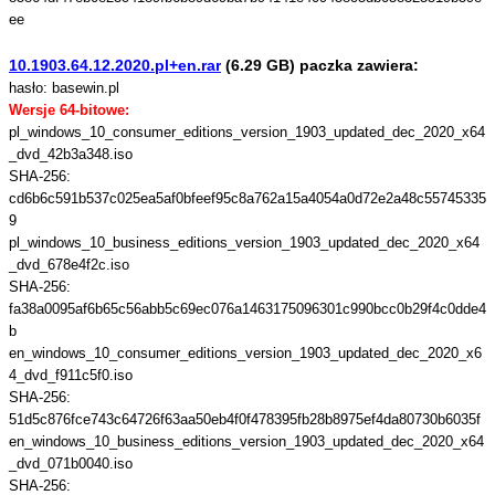
ee
10.1903.64.12.2020.pl+en.rar
(6.29 GB) paczka zawiera:
hasło: basewin.pl
Wersje 64-bitowe:
pl_windows_10_consumer_editions_version_1903_updated_dec_2020_x64
_dvd_42b3a348.iso
SHA-256:
cd6b6c591b537c025ea5af0bfeef95c8a762a15a4054a0d72e2a48c55745335
9
pl_windows_10_business_editions_version_1903_updated_dec_2020_x64
_dvd_678e4f2c.iso
SHA-256:
fa38a0095af6b65c56abb5c69ec076a1463175096301c990bcc0b29f4c0dde4
b
en_windows_10_consumer_editions_version_1903_updated_dec_2020_x6
4_dvd_f911c5f0.iso
SHA-256:
51d5c876fce743c64726f63aa50eb4f0f478395fb28b8975ef4da80730b6035f
en_windows_10_business_editions_version_1903_updated_dec_2020_x64
_dvd_071b0040.iso
SHA-256: