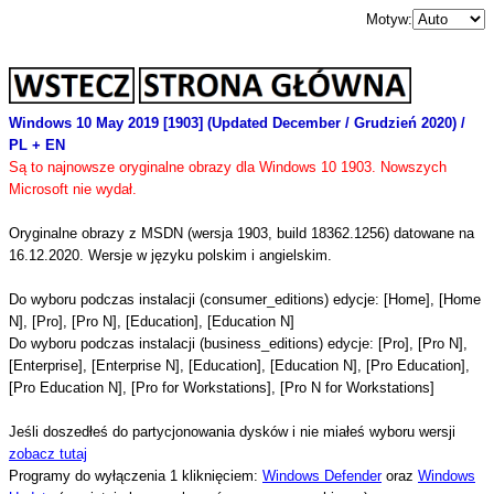
Motyw:
Windows 10 May 2019 [1903] (Updated December / Grudzień 2020) /
PL + EN
Są to najnowsze oryginalne obrazy dla Windows 10 1903. Nowszych
Microsoft nie wydał.
Oryginalne obrazy z MSDN
(wersja 1903, build 18362.1256)
datowane na
16.12.2020. Wersje w języku polskim i angielskim.
Do wyboru podczas instalacji (consumer_editions) edycje: [Home], [Home
N], [Pro], [Pro N], [Education], [Education N]
Do wyboru podczas instalacji (business_editions) edycje: [Pro], [Pro N],
[Enterprise], [Enterprise N], [Education], [Education N], [Pro Education],
[Pro Education N], [Pro for Workstations], [Pro N for Workstations]
Jeśli doszedłeś do partycjonowania dysków i nie miałeś wyboru wersji
zobacz tutaj
Programy do wyłączenia 1 kliknięciem:
Windows Defender
oraz
Windows