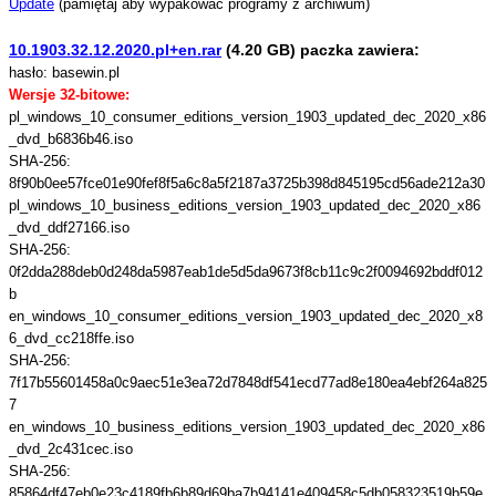
Update
(pamiętaj aby wypakować programy z archiwum)
10.1903.32.12.2020.pl+en.rar
(4.20 GB) paczka zawiera:
hasło: basewin.pl
Wersje 32-bitowe:
pl_windows_10_consumer_editions_version_1903_updated_dec_2020_x86
_dvd_b6836b46.iso
SHA-256:
8f90b0ee57fce01e90fef8f5a6c8a5f2187a3725b398d845195cd56ade212a30
pl_windows_10_business_editions_version_1903_updated_dec_2020_x86
_dvd_ddf27166.iso
SHA-256:
0f2dda288deb0d248da5987eab1de5d5da9673f8cb11c9c2f0094692bddf012
b
en_windows_10_consumer_editions_version_1903_updated_dec_2020_x8
6_dvd_cc218ffe.iso
SHA-256:
7f17b55601458a0c9aec51e3ea72d7848df541ecd77ad8e180ea4ebf264a825
7
en_windows_10_business_editions_version_1903_updated_dec_2020_x86
_dvd_2c431cec.iso
SHA-256:
85864df47eb0e23c4189fb6b89d69ba7b94141e409458c5db058323519b59e