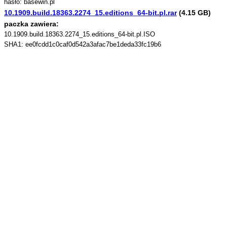
hasło: basewin.pl
10.1909.build.18363.2274_15.editions_64-bit.pl.rar
(4.15 GB)
paczka zawiera:
10.1909.build.18363.2274_15.editions_64-bit.pl.ISO
SHA1: ee0fcdd1c0caf0d542a3afac7be1deda33fc19b6