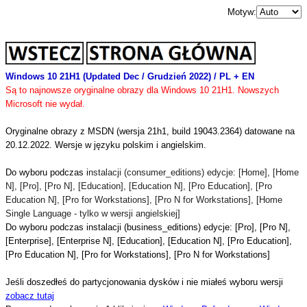
Motyw:
Windows 10 21H1 (Updated
Dec / Grudzień
2022) / PL + EN
Są to najnowsze oryginalne obrazy dla Windows 10 21H1. Nowszych
Microsoft nie wydał.
Oryginalne obrazy z MSDN (wersja 21h1, build 19043.2364) datowane na
20.12.2022.
Wersje w języku polskim i angielskim.
Do wyboru podczas i
nstalacji (consumer_editions) edycje: [Home], [Home
N], [Pro], [Pro N], [Education], [Education N], [Pro Education], [Pro
Education N], [Pro for Workstations], [Pro N for Workstations], [Home
Single Language - tylko w wersji angielskiej]
Do wyboru podczas instalacji (business_editions) edycje: [Pro], [Pro N],
[Enterprise], [Enterprise N], [Education], [Education N], [Pro Education],
[Pro Education N], [Pro for Workstations], [Pro N for Workstations]
Jeśli doszedłeś do partycjonowania dysków i nie miałeś wyboru wersji
zobacz tutaj