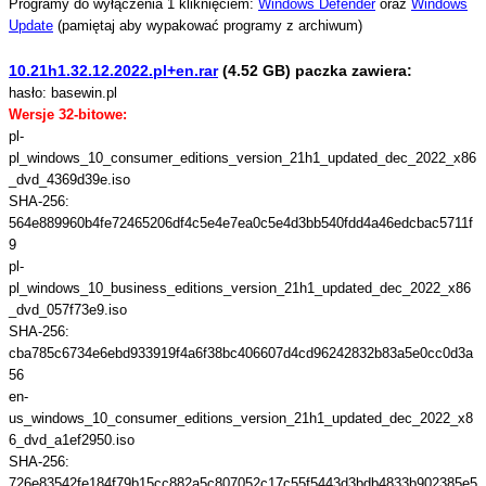
Programy do wyłączenia 1 kliknięciem:
Windows Defender
oraz
Windows
Update
(pamiętaj aby wypakować programy z archiwum)
10.21h1.32.12.2022.pl+en.rar
(4.52 GB) paczka zawiera:
hasło: basewin.pl
Wersje 32-bitowe:
pl-
pl_windows_10_consumer_editions_version_21h1_updated_dec_2022_x86
_dvd_4369d39e.iso
SHA-256:
564e889960b4fe72465206df4c5e4e7ea0c5e4d3bb540fdd4a46edcbac5711f
9
pl-
pl_windows_10_business_editions_version_21h1_updated_dec_2022_x86
_dvd_057f73e9.iso
SHA-256:
cba785c6734e6ebd933919f4a6f38bc406607d4cd96242832b83a5e0cc0d3a
56
en-
us_windows_10_consumer_editions_version_21h1_updated_dec_2022_x8
6_dvd_a1ef2950.iso
SHA-256:
726e83542fe184f79b15cc882a5c807052c17c55f5443d3bdb4833b902385e5