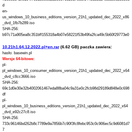
d
en-
us_windows_10_business_editions_version_21h1_updated_dec_2022_x86
_dvd_1fb7b289.iso
SHA-256:
b97c71a905ea8c351bff155318a4b07e58221f53b49fa2fca49c5b60f29773e0
10.21h1.64.12.2022.pl+en.rar
(6.62 GB) paczka zawiera:
hasło: basewin.pl
Wersje 64-bitowe:
pl-
pl_windows_10_consumer_editions_version_21h1_updated_dec_2022_x64
_dvd_c8cc3666.iso
SHA-256:
69c1d0e30e32b4002061467eda88ba04c9a31e0c2fcb98d29189d848e0c698
df
pl-
pl_windows_10_business_editions_version_21h1_updated_dec_2022_x64
_dvd_e92c27c8.iso
SHA-256:
733c96146bd262b8c7789e9a7856b7c90f3fc8febc953c0c906ec5c9d6081d7
7