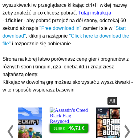
wyszukiwarki w przeglądarce klikając ctrl+f i wklej nazwę
żeby znaleźć to co chcesz pobrać.
Tutaj instrukcja
-
1fichier
- aby pobrać przejdź na dół strony, odczekaj 60
sekund aż napis
"Free download in"
zamieni się w
"Start
download"
, kliknij a następnie
"Click here to download the
file"
i rozpocznie się pobieranie.
Strona na której łatwo porównasz cenę gier / programów z
różnych stron (kinguin, g2a, eneba itd.) i znajdziesz
najtańszą ofertę:
Klikając w dowolną grę możesz skorzystać z wyszukiwarki -
w ten sposób wspierasz basewin