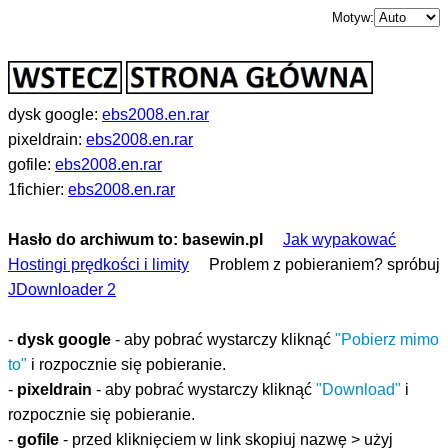
Motyw:
dysk google:
ebs2008.en.rar
pixeldrain:
ebs2008.en.rar
gofile:
ebs2008.en.rar
1fichier:
ebs2008.en.rar
Hasło do archiwum to: basewin.pl
Jak wypakować
Hostingi prędkości i limity
Problem z pobieraniem? spróbuj
JDownloader 2
-
dysk google
- aby pobrać wystarczy kliknąć
"Pobierz mimo
to"
i rozpocznie się pobieranie.
-
pixeldrain
- aby pobrać wystarczy kliknąć
"Download"
i
rozpocznie się pobieranie.
-
gofile
- przed kliknięciem w link skopiuj nazwę > użyj