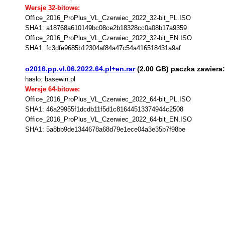
Wersje 32-bitowe:
Office_2016_ProPlus_VL_Czerwiec_2022_32-bit_PL.ISO
SHA1: a18768a610149bc08ce2b18328cc0a08b17a9359
Office_2016_ProPlus_VL_Czerwiec_2022_32-bit_EN.ISO
SHA1: fc3dfe9685b12304af84a47c54a416518431a9af
o2016.pp.vl.06.2022.64.pl+en.rar
(2.00 GB) paczka zawiera:
hasło: basewin.pl
Wersje 64-bitowe:
Office_2016_ProPlus_VL_Czerwiec_2022_64-bit_PL.ISO
SHA1: 46a29955f1dcdb11f5d1c81644513374944c2508
Office_2016_ProPlus_VL_Czerwiec_2022_64-bit_EN.ISO
SHA1: 5a8bb9de1344678a68d79e1ece04a3e35b7f98be