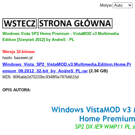
Motyw:
Windows Vista SP2 Home Premium - VistaMOD v3 Multimedia
Edition [Sierpień 2012] by AndreS
- PL
Wersja 32-bitowa:
hasło: basewin.pl
Windows_Vista_SP2_VistaMOD.v3.Multimedia.Edition.Home.Pr
emium_08.2012_32-bit_by_AndreS_PL.rar
(2.36 GB)
MD5: 80f6abb2d70233bc9348f5e787b6615d
OPIS AUTORA: