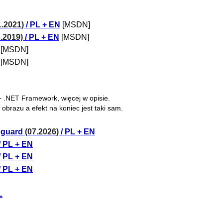
1.2021)
/ PL + EN
[MSDN]
3.2019)
/ PL + EN
[MSDN]
[MSDN]
[MSDN]
+ .NET Framework, więcej w opisie.
brazu a efekt na koniec jest taki sam.
adguard
(07.2026)
/ PL + EN
/ PL + EN
/ PL + EN
/ PL + EN
L