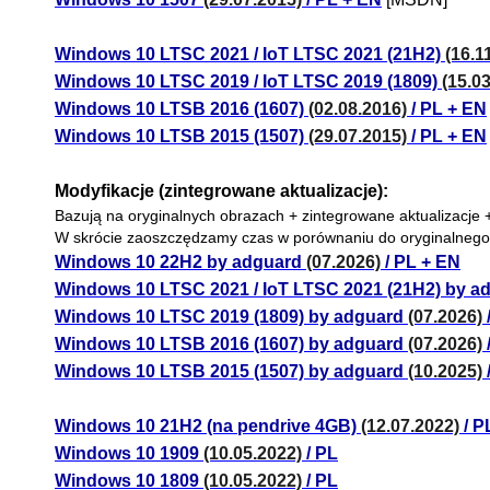
Windows 10 LTSC 2021 / IoT LTSC 2021 (21H2)
(16.1
Windows 10 LTSC 2019 / IoT LTSC 2019 (1809)
(15.0
Windows 10 LTSB 2016 (1607)
(02.08.2016)
/ PL + EN
Windows 10 LTSB 2015 (1507)
(29.07.2015)
/ PL + EN
Modyfikacje (zintegrowane aktualizacje):
Bazują na oryginalnych obrazach + zintegrowane aktualizacje 
W skrócie zaoszczędzamy czas w porównaniu do oryginalnego o
Windows 10 22H2 by adguard
(07.2026)
/ PL + EN
Windows 10 LTSC 2021 / IoT LTSC 2021 (21H2) by 
Windows 10 LTSC 2019 (1809) by adguard
(07.2026)
Windows 10 LTSB 2016 (1607) by adguard
(07.2026)
Windows 10 LTSB 2015 (1507) by adguard
(10.2025)
Windows 10 21H2 (na pendrive 4GB)
(12.07.2022)
/ P
Windows 10 1909
(10.05.2022)
/ PL
Windows 10 1809
(10.05.2022)
/ PL