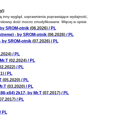
y):
ją inny wygląd, usprawnienia poprawiające wydajność,
indowsy dość mocno zmodyfikowane. Więcej w opisie.
- by SROM-otnik
(06.2026)
/ PL
xtreme) - by SROM-otnik
(06.2026)
/ PL
 - by SROM-otnik
(07.2026)
/ PL
.2024)
/ PL
 Mr.T
(02.2024)
/ PL
02.2022)
/ PL
21)
/ PL
T
(05.2020)
/ PL
Mr.T
(03.2020)
/ PL
86-x64) 2k17- by Mr.T
(07.2017)
/ PL
07.2017)
/ PL
/ PL