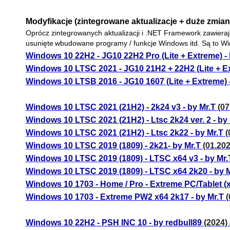
Modyfikacje (zintegrowane aktualizacje + duże zmian
Oprócz zintegrowanych aktualizacji i .NET Framework zawiera
usunięte
wbudowane programy / funkcje Windows itd. Są to W
Windows 10 22H2 - JG10 22H2 Pro (Lite + Extreme) 
Windows 10 LTSC 2021 - JG10 21H2 + 22H2 (Lite + E
Windows 10 LTSB 2016 - JG10 1607 (Lite + Extreme)
Windows 10 LTSC 2021 (21H2) - 2k24 v3 - by Mr.T
(07
Windows 10 LTSC 2021 (21H2) - Ltsc 2k24 ver. 2 - by
Windows 10 LTSC 2021 (21H2) - Ltsc 2k22 - by Mr.T
(
Windows 10 LTSC 2019 (1809) - 2k21- by Mr.T
(01.20
Windows 10 LTSC 2019 (1809) - LTSC x64 v3 - by Mr.
Windows 10 LTSC 2019 (1809) - LTSC x64 2k20 - by 
Windows 10 1703 - Home / Pro - Extreme PC/Tablet (x
Windows 10 1703 - Extreme PW2 x64 2k17 - by Mr.T
(
Windows 10 22H2 - PSH INC 10 - by redbull89
(2024)